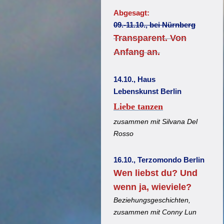
Abgesagt:
09.-11.10., bei Nürnberg
Transparent. Von
Anfang an.
14.10., Haus
Lebenskunst Berlin
Liebe tanzen
zusammen mit Silvana Del
Rosso
16.10., Terzomondo Berlin
Wen liebst du? Und
wenn ja, wieviele?
Beziehungsgeschichten,
zusammen mit Conny Lun