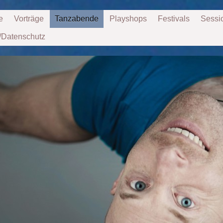
e
Vorträge
Tanzabende
Playshops
Festivals
Sessi
/Datenschutz