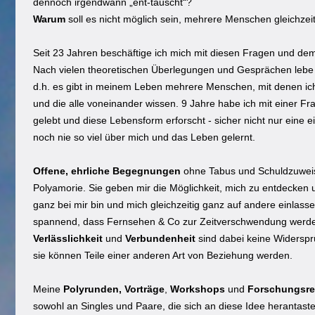
dennoch irgendwann „ent-täuscht“?
Warum
soll es nicht möglich sein, mehrere Menschen gleichzeit
Seit 23 Jahren beschäftige ich mich mit diesen Fragen und 
Nach vielen theoretischen Überlegungen und Gesprächen lebe 
d.h. es gibt in meinem Leben mehrere Menschen, mit denen ich
und die alle voneinander wissen. 9 Jahre habe ich mit einer 
gelebt und diese Lebensform erforscht - sicher nicht nur eine e
noch nie so viel über mich und das Leben gelernt.
Offene, ehrliche
Begegnungen
ohne Tabus und Schuldzuweis
Polyamorie. Sie geben mir die Möglichkeit, mich zu entdecken 
ganz bei mir bin und mich gleichzeitig ganz auf andere einlass
spannend, dass Fernsehen & Co zur Zeitverschwendung werd
Verlässlichkeit
und
Verbundenheit
sind dabei keine Widersp
sie können Teile einer anderen Art von Beziehung werden.
Meine
Polyrunden,
Vorträge
,
Workshops
und
Forschungsre
sowohl an Singles und Paare, die sich an diese Idee herantas