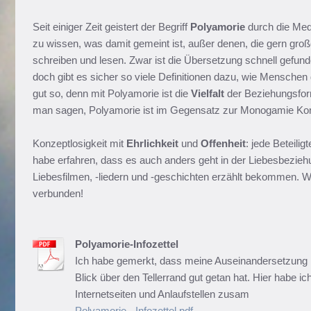
Seit einiger Zeit geistert der Begriff
Polyamorie
durch die Med
zu wissen, was damit gemeint ist, außer denen, die gern gro
schreiben und lesen. Zwar ist die Übersetzung schnell gefund
doch gibt es sicher so viele Definitionen dazu, wie Menschen
gut so, denn mit Polyamorie ist die
Vielfalt
der Beziehungsform
man sagen, Polyamorie ist im Gegensatz zur Monogamie Konz
Konzeptlosigkeit mit
Ehrlichkeit
und
Offenheit
: jede Beteilig
habe erfahren, dass es auch anders geht in der Liebesbeziehu
Liebesfilmen, -liedern und -geschichten erzählt bekommen. Wir
verbunden!
Polyamorie-Infozettel
Ich habe gemerkt, dass meine Auseinandersetzung 
Blick über den Tellerrand gut getan hat. Hier habe ic
Internetseiten und Anlaufstellen zusam
Polyamorie - Infozettel.pdf